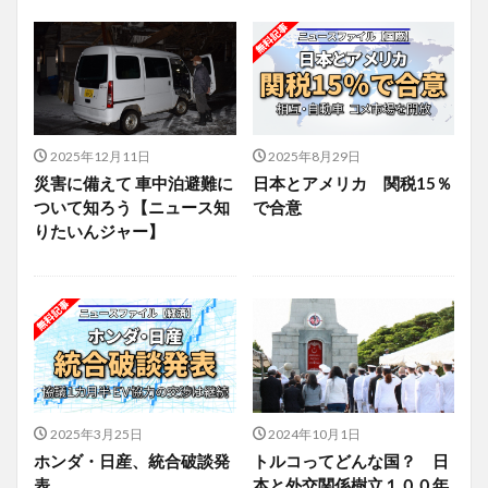
2025年12月11日
2025年8月29日
災害に備えて 車中泊避難に
日本とアメリカ 関税15％
ついて知ろう【ニュース知
で合意
りたいんジャー】
2025年3月25日
2024年10月1日
ホンダ・日産、統合破談発
トルコってどんな国？ 日
表
本と外交関係樹立１００年