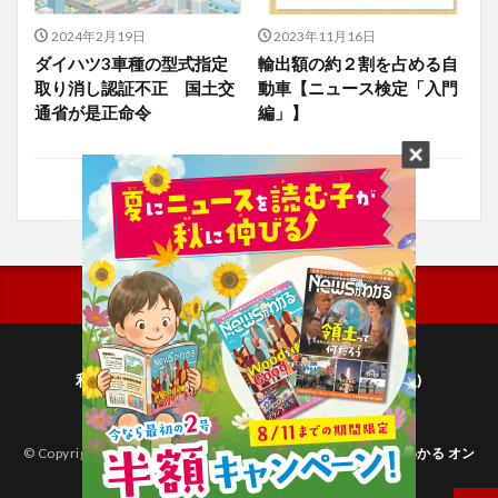
2024年2月19日
2023年11月16日
ダイハツ3車種の型式指定
輸出額の約２割を占める自
取り消し認証不正 国土交
動車【ニュース検定「入門
通省が是正命令
編」】
利用規約
プライバシーポリシー(毎日新聞出版)
個人情報について(毎日新聞社)
© Copyright 2026
子どものためのニュース雑誌「ニュースがわかる オン
ライン」
.