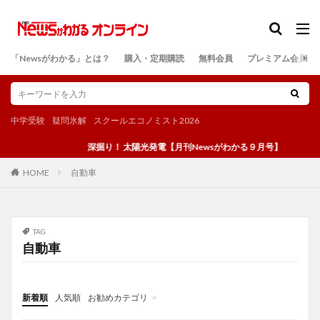
カテゴリー
「Newsがわかる」とは？
購入・定期購読
無料会員
プレミアム会員
検索
中学受験
疑問氷解
スクールエコノミスト2026
深掘り！ 太陽光発電【月刊Newsがわかる９月号】
自動車
HOME
TAG
自動車
新着順
人気順
お勧めカテゴリ
投稿
学び
マンガ
電子書籍