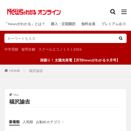
カテゴリー
「Newsがわかる」とは？
購入・定期購読
無料会員
プレミアム会員
検索
中学受験
疑問氷解
スクールエコノミスト2026
深掘り！ 太陽光発電【月刊Newsがわかる９月号】
福沢諭吉
HOME
TAG
福沢諭吉
新着順
人気順
お勧めカテゴリ
投稿
学び
マンガ
電子書籍