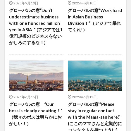
2025年9月10日
2025年8月10日
グローバルの窓“Don’t
グローバルの窓“Work hard
underestimate business
in Asian Business
with one hundred million
Division！”（アジアで暴れ
yen in ASIA!” (アジアでは1
てくれ!）
億円規模のビジネスをない
がしろにするな！)
2025年6月16日
2025年5月12日
グローバルの窓 “Our
グローバルの窓 ”Please
boss is clearly cheating！”
stay in regular contact
（我々のボスは明らかにお
with the Mama-san here.”
かしい！）
(ここのママさんと定期的に
コンタクトを持つように)