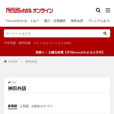
カテゴリー
「Newsがわかる」とは？
購入・定期購読
無料会員
プレミアム会員
検索
中学受験
疑問氷解
スクールエコノミスト2026
深掘り！ 太陽光発電【月刊Newsがわかる９月号】
神田外語
HOME
TAG
神田外語
新着順
人気順
お勧めカテゴリ
投稿
学び
マンガ
電子書籍