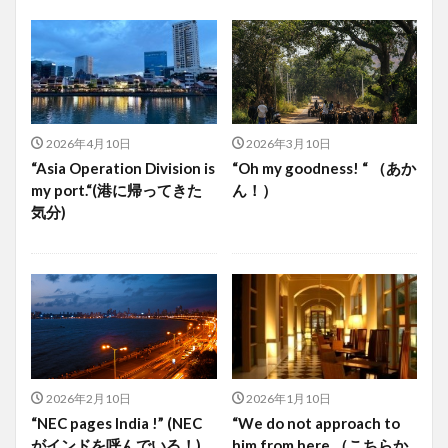
2026年4月10日
2026年3月10日
“Asia Operation Division is
“Oh my goodness! “ （あか
my port.“(港に帰ってきた
ん！）
気分)
2026年2月10日
2026年1月10日
“NEC pages India !” (NEC
“We do not approach to
がインドを呼んでいる！)
him from here.（こちらか