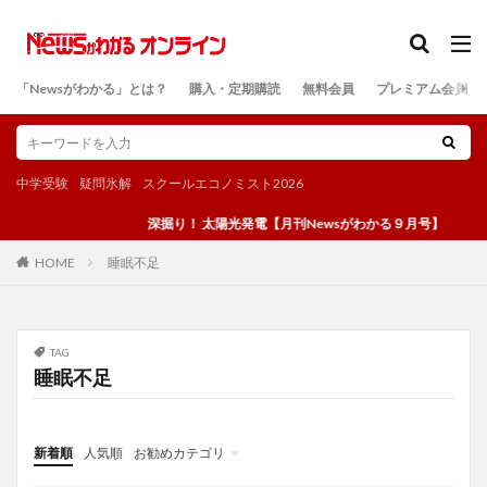
カテゴリー
「Newsがわかる」とは？
購入・定期購読
無料会員
プレミアム会員
検索
中学受験
疑問氷解
スクールエコノミスト2026
深掘り！ 太陽光発電【月刊Newsがわかる９月号】
睡眠不足
HOME
TAG
睡眠不足
新着順
人気順
お勧めカテゴリ
投稿
学び
マンガ
電子書籍