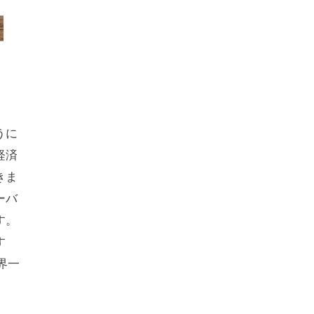
？
うに
経済
きま
ーバ
す。
す
界一