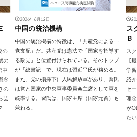
2026年6月12日
2
Ｅ
中国の統治機構
ス
Ｂ
中国の統治機構の特徴は、「共産党による一
党支配」だ。共産党は憲法で「国家を指導す
校の
スク
る政党」と位置付けられている。そのトップ
歳の
【最
が「総書記」で、現在は習近平氏が務める。
館中
学習
また、党の指揮下に人民解放軍があり、習氏
概念
紹介
は党と国家の中央軍事委員会主席として軍を
きの
セー
統率する。習氏は、国家主席（国家元首）も
ら芸
理念
兼ねる。
フ
がO
たい