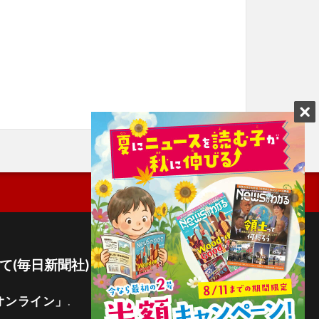
て(毎日新聞社)
オンライン」
.