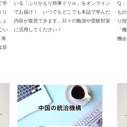
て学
いる「ふりかえり時事ドリル」をオンライン
Q：
まり
でお届け！ いつでもどこでも本誌で学んだ
もの
しょ
内容が復習できます。日々の勉強や受験対策
り同
ごい
に活用してください！
「機
、海
機会
は並