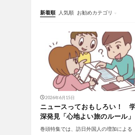
新着順
人気順
お勧めカテゴリ
投稿
学び
マンガ
電子書籍
2026年6月15日
ニュースっておもしろい！ 
深発見「心地よい旅のルール」
巻頭特集では、訪日外国人の増加による