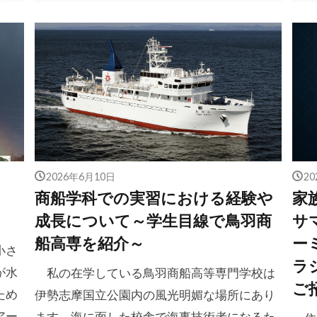
2026年6月10日
2
商船学科での実習における経験や
家
成長について～学生目線で鳥羽商
サ
船高専を紹介～
ー
小さ
ラ
が水
私の在学している鳥羽商船高等専門学校は
ご
ため
伊勢志摩国立公園内の風光明媚な場所にあり
アー
ます。海に面した校舎で海事技術者になるた