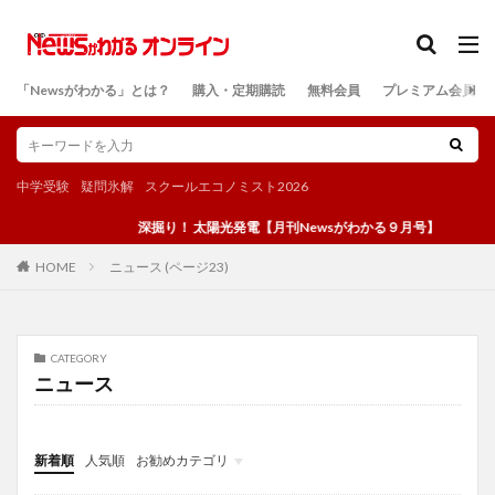
カテゴリー
「Newsがわかる」とは？
購入・定期購読
無料会員
プレミアム会員
検索
中学受験
疑問氷解
スクールエコノミスト2026
深掘り！ 太陽光発電【月刊Newsがわかる９月号】
ニュース (ページ23)
HOME
CATEGORY
ニュース
新着順
人気順
お勧めカテゴリ
投稿
学び
マンガ
電子書籍