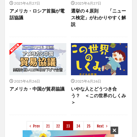
2025年6月27日
2025年6月27日
アメリカ・ロシア首脳が電
選挙の４原則 「ニュー
話協議
ス検定」がわかりやすく解
説
2025年6月26日
2025年6月26日
アメリカ・中国が貿易協議
いやな人とどうつき合
う？ ＜この世界のしくみ
＞
Prev
21
22
23
24
25
Next