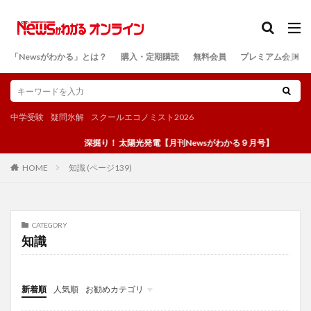
カテゴリー
「Newsがわかる」とは？
購入・定期購読
無料会員
プレミアム会員
検索
中学受験
疑問氷解
スクールエコノミスト2026
深掘り！ 太陽光発電【月刊Newsがわかる９月号】
知識 (ページ139)
HOME
CATEGORY
知識
新着順
人気順
お勧めカテゴリ
投稿
学び
マンガ
電子書籍