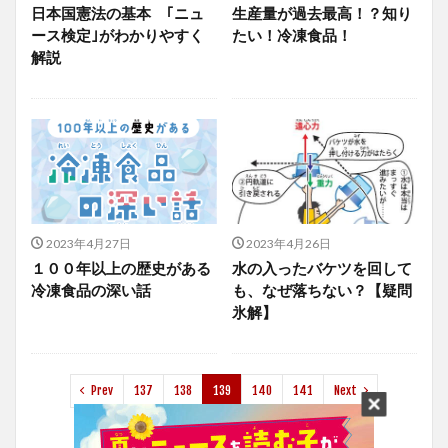
日本国憲法の基本 ｢ニュ
生産量が過去最高！？知り
ース検定｣がわかりやすく
たい！冷凍食品！
解説
2023年4月27日
2023年4月26日
１００年以上の歴史がある
水の入ったバケツを回して
冷凍食品の深い話
も、なぜ落ちない？【疑問
氷解】
Prev
137
138
139
140
141
Next