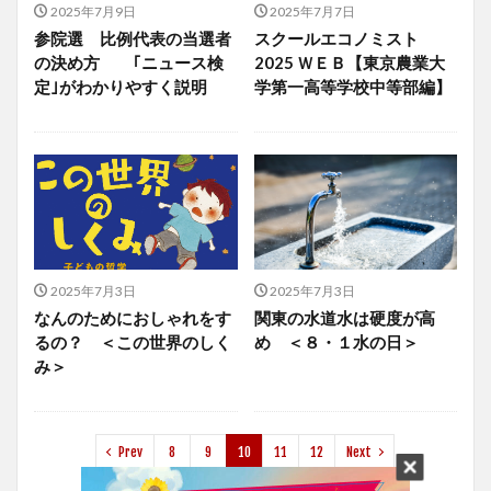
2025年7月9日
2025年7月7日
参院選 比例代表の当選者
スクールエコノミスト
の決め方 ｢ニュース検
2025 ＷＥＢ【東京農業大
定｣がわかりやすく説明
学第一高等学校中等部編】
2025年7月3日
2025年7月3日
なんのためにおしゃれをす
関東の水道水は硬度が高
るの？ ＜この世界のしく
め ＜８・１水の日＞
み＞
Prev
8
9
10
11
12
Next