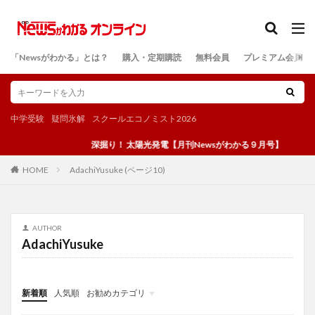
カテゴリー
「Newsがわかる」とは？
購入・定期購読
無料会員
プレミアム会員
検索
中学受験
疑問氷解
スクールエコノミスト2026
深掘り！ 太陽光発電【月刊Newsがわかる９月号】
AdachiYusuke (ページ10)
HOME
AUTHOR
AdachiYusuke
新着順
人気順
お勧めカテゴリ
投稿
学び
マンガ
電子書籍