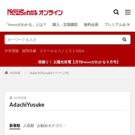
カテゴリー
「Newsがわかる」とは？
購入・定期購読
無料会員
プレミアム会員
検索
中学受験
疑問氷解
スクールエコノミスト2026
深掘り！ 太陽光発電【月刊Newsがわかる９月号】
AdachiYusuke (ページ9)
HOME
AUTHOR
AdachiYusuke
新着順
人気順
お勧めカテゴリ
投稿
学び
マンガ
電子書籍