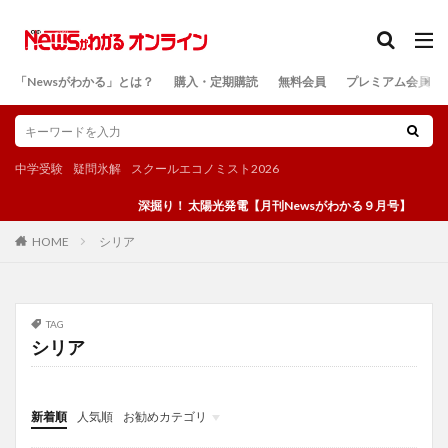
カテゴリー
「Newsがわかる」とは？
購入・定期購読
無料会員
プレミアム会員
検索
中学受験
疑問氷解
スクールエコノミスト2026
深掘り！ 太陽光発電【月刊Newsがわかる９月号】
シリア
HOME
TAG
シリア
新着順
人気順
お勧めカテゴリ
投稿
学び
マンガ
電子書籍