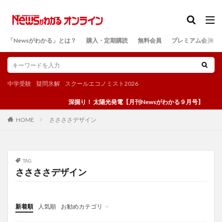
カテゴリー
「Newsがわかる」とは？
購入・定期購読
無料会員
プレミアム会員
検索
中学受験
疑問氷解
スクールエコノミスト2026
深掘り！ 太陽光発電【月刊Newsがわかる９月号】
ささささデザイン
HOME
TAG
ささささデザイン
新着順
人気順
お勧めカテゴリ
投稿
学び
マンガ
電子書籍