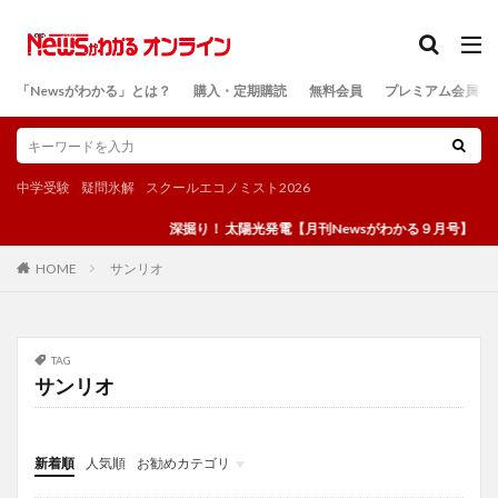
カテゴリー
「Newsがわかる」とは？
購入・定期購読
無料会員
プレミアム会員
検索
中学受験
疑問氷解
スクールエコノミスト2026
深掘り！ 太陽光発電【月刊Newsがわかる９月号】
サンリオ
HOME
TAG
サンリオ
新着順
人気順
お勧めカテゴリ
投稿
学び
マンガ
電子書籍