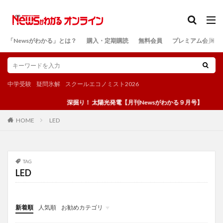
カテゴリー
「Newsがわかる」とは？
購入・定期購読
無料会員
プレミアム会員
検索
中学受験
疑問氷解
スクールエコノミスト2026
深掘り！ 太陽光発電【月刊Newsがわかる９月号】
LED
HOME
TAG
LED
新着順
人気順
お勧めカテゴリ
投稿
学び
マンガ
電子書籍