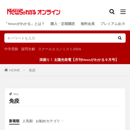
カテゴリー
「Newsがわかる」とは？
購入・定期購読
無料会員
プレミアム会員
検索
中学受験
疑問氷解
スクールエコノミスト2026
深掘り！ 太陽光発電【月刊Newsがわかる９月号】
免疫
HOME
TAG
免疫
新着順
人気順
お勧めカテゴリ
投稿
学び
マンガ
電子書籍