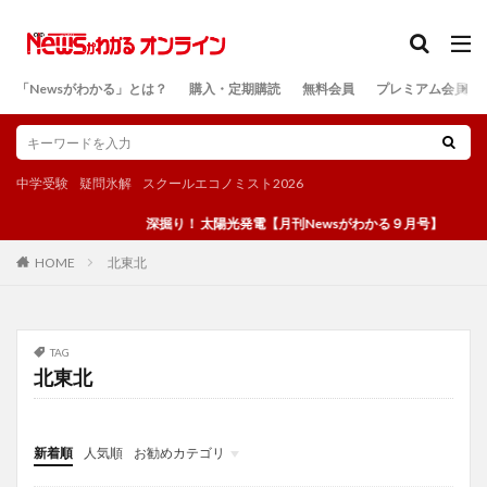
カテゴリー
「Newsがわかる」とは？
購入・定期購読
無料会員
プレミアム会員
検索
中学受験
疑問氷解
スクールエコノミスト2026
深掘り！ 太陽光発電【月刊Newsがわかる９月号】
北東北
HOME
TAG
北東北
新着順
人気順
お勧めカテゴリ
投稿
学び
マンガ
電子書籍