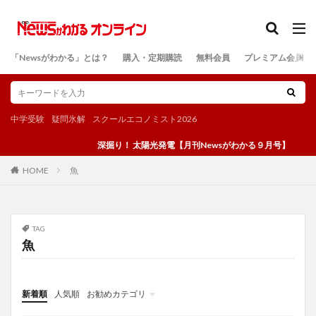
カテゴリー
「Newsがわかる」とは？
購入・定期購読
無料会員
プレミアム会員
検索
中学受験
疑問氷解
スクールエコノミスト2026
深掘り！ 太陽光発電【月刊Newsがわかる９月号】
魚
HOME
TAG
魚
新着順
人気順
お勧めカテゴリ
投稿
学び
マンガ
電子書籍