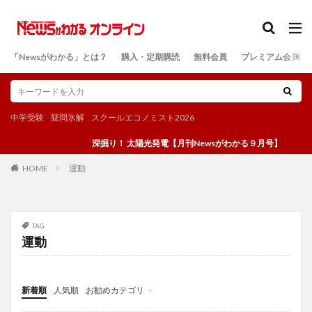
カテゴリー
「Newsがわかる」とは？
購入・定期購読
無料会員
プレミアム会員
検索
中学受験
疑問氷解
スクールエコノミスト2026
深掘り！ 太陽光発電【月刊Newsがわかる９月号】
運動
HOME
TAG
運動
新着順
人気順
お勧めカテゴリ
投稿
学び
マンガ
電子書籍