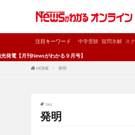
カテゴリー
注目キーワード
中学受験
疑問氷解
スク
電【月刊Newsがわかる９月号】
発明
HOME
TAG
発明