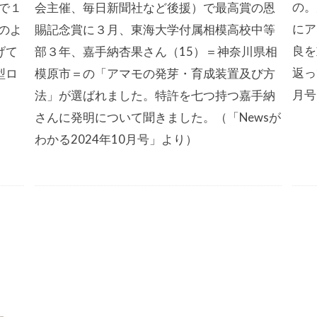
の。
で１
会主催、毎日新聞社など後援）で最高賞の恩
にア
のよ
賜記念賞に３月、東海大学付属相模高校中等
良を
げて
部３年、嘉手納杏果さん（15）＝神奈川県相
返っ
型ロ
模原市＝の「アマモの発芽・育成装置及び方
月号
法」が選ばれました。特許を七つ持つ嘉手納
さんに発明について聞きました。（「Newsが
わかる2024年10月号」より）