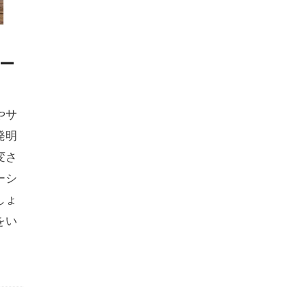
ー
やサ
発明
変さ
ーシ
しょ
をい