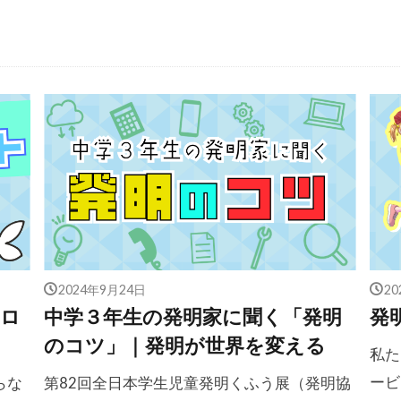
2024年9月24日
2
型ロ
中学３年生の発明家に聞く「発明
発
のコツ」｜発明が世界を変える
私た
ービ
らな
第82回全日本学生児童発明くふう展（発明協