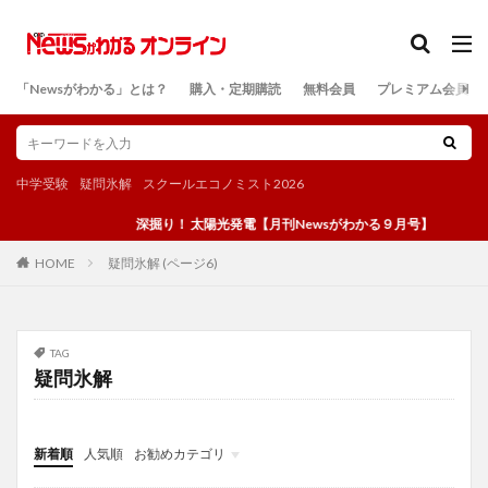
カテゴリー
「Newsがわかる」とは？
購入・定期購読
無料会員
プレミアム会員
検索
中学受験
疑問氷解
スクールエコノミスト2026
深掘り！ 太陽光発電【月刊Newsがわかる９月号】
疑問氷解 (ページ6)
HOME
TAG
疑問氷解
新着順
人気順
お勧めカテゴリ
投稿
学び
マンガ
電子書籍