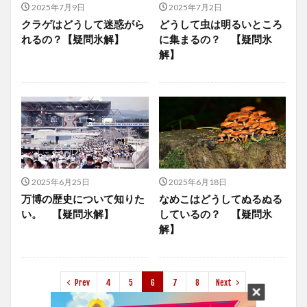
2025年7月9日
2025年7月2日
クラゲはどうして迷惑がら
どうして虫は明るいところ
れるの？【疑問氷解】
に集まるの？ 【疑問氷
解】
2025年6月25日
2025年6月18日
万博の歴史について知りた
なめこはどうしてぬるぬる
い。 【疑問氷解】
しているの？ 【疑問氷
解】
Prev
4
5
6
7
8
Next