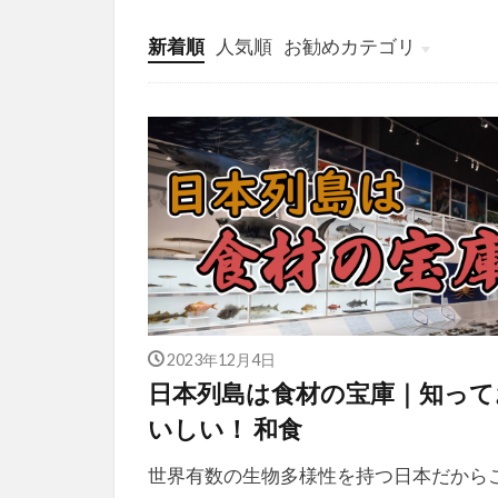
新着順
人気順
お勧めカテゴリ
投稿
学び
マンガ
電子書籍
2023年12月4日
日本列島は食材の宝庫｜知って
いしい！ 和食
世界有数の生物多様性を持つ日本だから