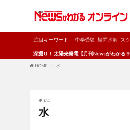
カテゴリー
注目キーワード
中学受験
疑問氷解
スク
深掘り！ 太陽光発電【月刊Newsがわかる９月号
水
HOME
TAG
水