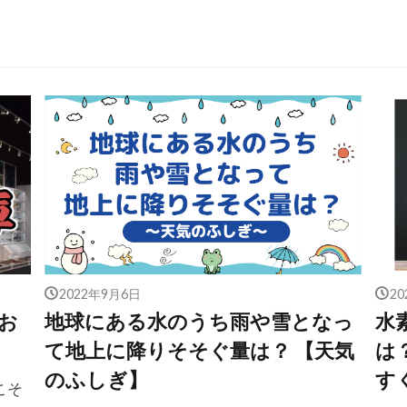
2022年9月6日
2
お
地球にある水のうち雨や雪となっ
水
て地上に降りそそぐ量は？ 【天気
は
のふしぎ】
す
こそ