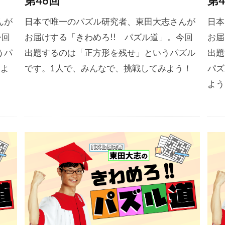
第46回
第4
んが
日本で唯一のパズル研究者、東田大志さんが
日本
今回
お届けする「きわめろ!! パズル道」。今回
お届
うパ
出題するのは「正方形を残せ」というパズル
出題
みよ
です。1人で、みんなで、挑戦してみよう！
パズ
よう