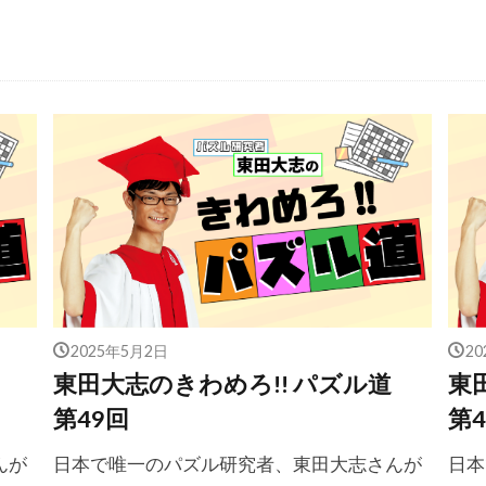
2025年5月2日
2
道
東田大志のきわめろ!! パズル道
東
第49回
第4
んが
日本で唯一のパズル研究者、東田大志さんが
日本