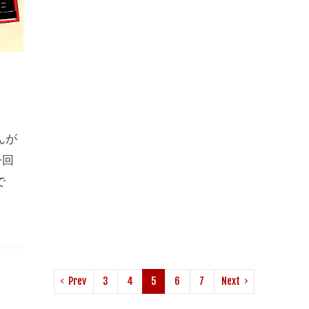
道
んが
今回
で
！
Prev
3
4
5
6
7
Next