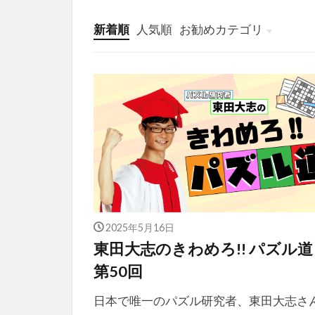
新着順
人気順
お勧めカテゴリ
投稿
学び
マンガ
電子書籍
2025年5月16日
東田大志のきわめろ!! パズル
第50回
日本で唯一のパズル研究者、東田大志さ