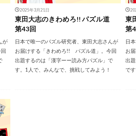
2025年3月21日
2
道
東田大志のきわめろ!! パズル道
東
第43回
第4
んが
日本で唯一のパズル研究者、東田大志さんが
日本
今回
お届けする「きわめろ!! パズル道」。今回
お届
で
出題するのは「漢字ーー読み方パズル」で
出題
！
す。1人で、みんなで、挑戦してみよう！
です