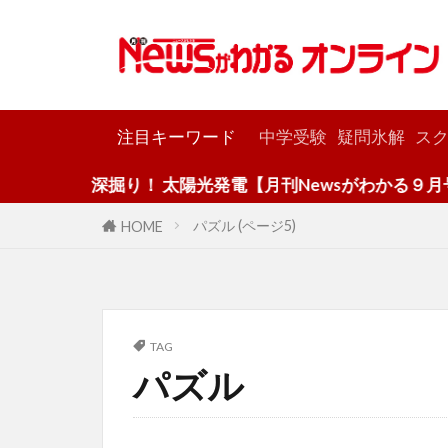
カテゴリー
注目キーワード
中学受験
疑問氷解
スク
深掘り！ 太陽光発電【月刊Newsがわかる９月号】
パズル (ページ5)
HOME
TAG
パズル