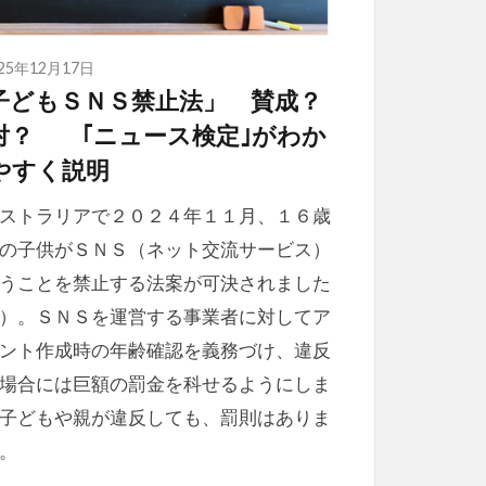
025年12月17日
子どもＳＮＳ禁止法」 賛成？
対？ ｢ニュース検定｣がわか
やすく説明
ストラリアで２０２４年１１月、１６歳
の子供がＳＮＳ（ネット交流サービス）
うことを禁止する法案が可決されました
）。ＳＮＳを運営する事業者に対してア
ント作成時の年齢確認を義務づけ、違反
場合には巨額の罰金を科せるようにしま
子どもや親が違反しても、罰則はありま
。