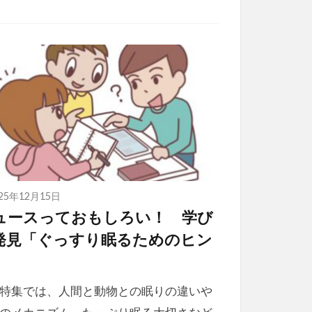
025年12月15日
ュースっておもしろい！ 学び
発見「ぐっすり眠るためのヒン
」
特集では、人間と動物との眠りの違いや