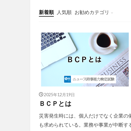
新着順
人気順
お勧めカテゴリ
投稿
学び
マンガ
電子書籍
2025年12月19日
ＢＣＰとは
災害発生時には、個人だけでなく企業の
も求められている。業務や事業が中断す