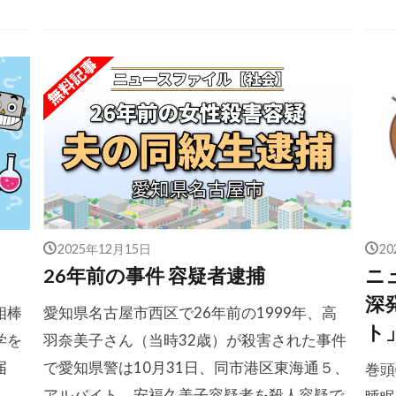
2025年12月15日
2
26年前の事件 容疑者逮捕
ニ
深
相棒
愛知県名古屋市西区で26年前の1999年、高
ト
学を
羽奈美子さん（当時32歳）が殺害された事件
届
で愛知県警は10月31日、同市港区東海通５、
巻頭
アルバイト、安福久美子容疑者を殺人容疑で