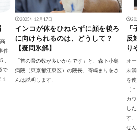
2025年12月17日
2
覇
インコが体をひねらずに顔を後ろ
「
に向けられるのは、どうして？
反
、高
【疑問氷解】
り
事件
５、
「首の骨の数が多いからです」と、森下小鳥
オー
疑で
病院（東京都江東区）の院長、寄崎まりをさ
未満
年１
んは説明します。
を使
（＊
カウ
した
す。
せん