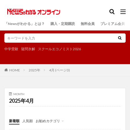
カテゴリー
「Newsがわかる」とは？
購入・定期購読
無料会員
プレミアム会員
検索
中学受験
疑問氷解
スクールエコノミスト2026
深
2025年
4月 (ページ3)
HOME
MONTH
2025年4月
新着順
人気順
お勧めカテゴリ
投稿
学び
マンガ
電子書籍