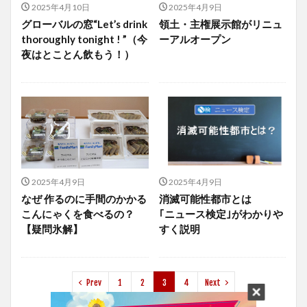
2025年4月10日
2025年4月9日
グローバルの窓“Let’s drink
領土・主権展示館がリニュ
thoroughly tonight ! ”（今
ーアルオープン
夜はとことん飲もう！）
2025年4月9日
2025年4月9日
なぜ 作るのに手間のかかる
消滅可能性都市とは
こんにゃくを食べるの？
｢ニュース検定｣がわかりや
【疑問氷解】
すく説明
Prev
1
2
3
4
Next