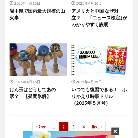
2025年4月16日
2025年4月16日
岩手県で国内最大規模の山
アメリカと中国 なぜ対
火事
立？ ｢ニュース検定｣が
わかりやすく説明
2025年4月16日
2025年4月15日
けん玉はどうしてあの
いつでも復習できる！ ふ
形？ 【疑問氷解】
りかえり時事ドリル
（2025年５月号）
Prev
1
2
3
4
Next