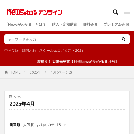
カテゴリー
「Newsがわかる」とは？
購入・定期購読
無料会員
プレミアム会員
検索
中学受験
疑問氷解
スクールエコノミスト2026
深掘り！ 太陽光発電【月刊Newsがわかる９月号】
2025年
4月 (ページ2)
HOME
MONTH
2025年4月
新着順
人気順
お勧めカテゴリ
投稿
学び
マンガ
電子書籍