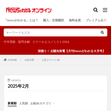
カテゴリー
「Newsがわかる」とは？
購入・定期購読
無料会員
プレミアム会員
検索
中学受験
疑問氷解
スクールエコノミスト2026
深掘り！ 太陽光発電【月刊Newsがわかる９月号】
2025年
2月 (ページ4)
HOME
MONTH
2025年2月
新着順
人気順
お勧めカテゴリ
投稿
学び
マンガ
電子書籍