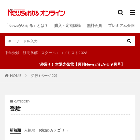
カテゴリー
「Newsがわかる」とは？
購入・定期購読
無料会員
プレミアム会員
検索
中学受験
疑問氷解
スクールエコノミスト2026
深掘り！ 太陽光発電【月刊Newsがわかる９月号】
受験 (ページ22)
HOME
CATEGORY
受験
新着順
人気順
お勧めカテゴリ
投稿
学び
マンガ
電子書籍