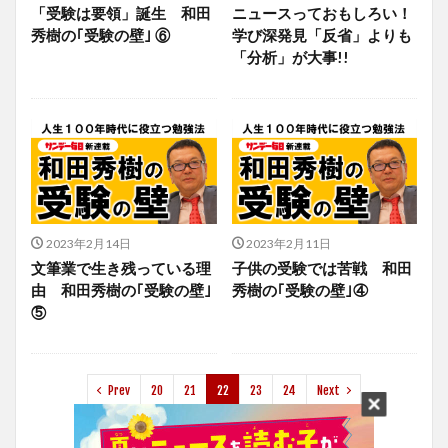
「受験は要領」誕生 和田
ニュースっておもしろい！
秀樹の｢受験の壁｣ ⑥
学び深発見「反省」よりも
「分析」が大事!!
2023年2月14日
2023年2月11日
文筆業で生き残っている理
子供の受験では苦戦 和田
由 和田秀樹の｢受験の壁｣
秀樹の｢受験の壁｣④
⑤
Prev
20
21
22
23
24
Next