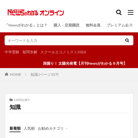
カテゴリー
「Newsがわかる」とは？
購入・定期購読
無料会員
プレミアム会員
検索
中学受験
疑問氷解
スクールエコノミスト2026
深掘り！ 太陽光発電【月刊Newsがわかる９月号】
知識 (ページ157)
HOME
CATEGORY
知識
新着順
人気順
お勧めカテゴリ
投稿
学び
マンガ
電子書籍