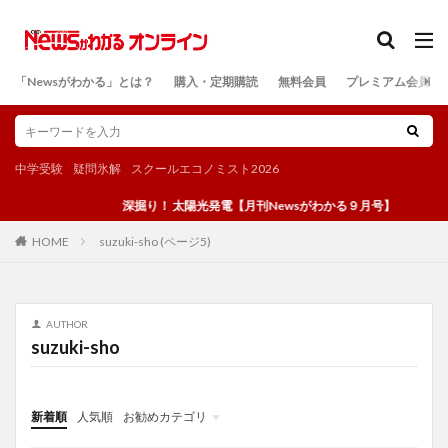
カテゴリー
「Newsがわかる」とは？
購入・定期購読
無料会員
プレミアム会員
検索
中学受験
疑問氷解
スクールエコノミスト2026
深掘り！ 太陽光発電【月刊Newsがわかる９月号】
suzuki-sho (ページ5)
HOME
AUTHOR
suzuki-sho
新着順
人気順
お勧めカテゴリ
投稿
学び
マンガ
電子書籍