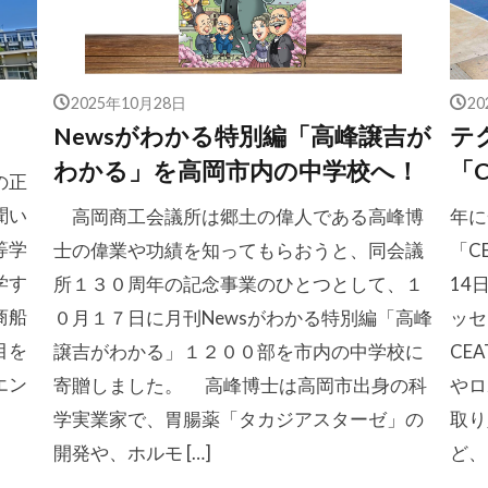
2025年10月28日
2
Newsがわかる特別編「高峰譲吉が
テ
わかる」を高岡市内の中学校へ！
「
の正
聞い
高岡商工会議所は郷土の偉人である高峰博
年に
等学
士の偉業や功績を知ってもらおうと、同会議
「C
学す
所１３０周年の記念事業のひとつとして、１
14
商船
０月１７日に月刊Newsがわかる特別編「高峰
ッセ
目を
譲吉がわかる」１２００部を市内の中学校に
CE
エン
寄贈しました。 高峰博士は高岡市出身の科
やロ
学実業家で、胃腸薬「タカジアスターゼ」の
取り
開発や、ホルモ […]
ど、