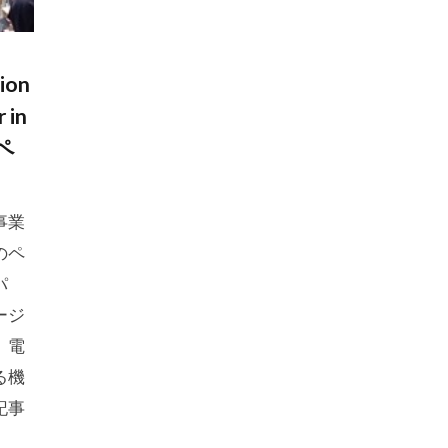
ion
 in
のペ
事業
のペ
パ
ージ
、電
る機
記事