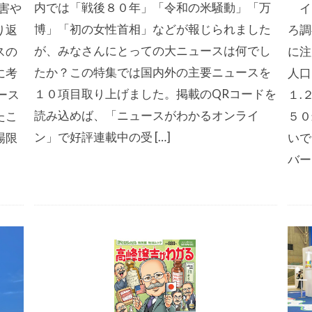
内では「戦後８０年」「令和の米騒動」「万
害や
イ
博」「初の女性首相」などが報じられました
り返
ろ調
が、みなさんにとっての大ニュースは何でし
スの
に注
たか？この特集では国内外の主要ニュースを
に考
人口
１０項目取り上げました。掲載のQRコードを
ース
１.
読み込めば、「ニュースがわかるオンライ
たこ
５０
ン」で好評連載中の受 […]
場限
いで
バー