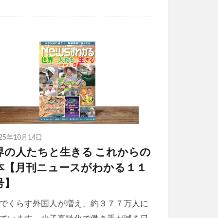
025年10月14日
界の人たちと生きる これからの
本【月刊ニュースがわかる１１
号】
でくらす外国人が増え、約３７７万人に