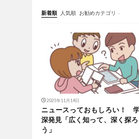
新着順
人気順
お勧めカテゴリ
投稿
学び
マンガ
電子書籍
2025年11月14日
ニュースっておもしろい！ 
深発見「広く知って、深く探ろ
う」