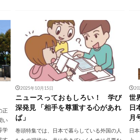
2025年10月15日
2
ニュースっておもしろい！ 学び
世
深発見 「相手を尊重する心があれ
日
の正
ば」
月
聞い
等学
巻頭特集では、日本で暮らしている外国の人
日本
学す