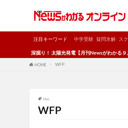
カテゴリー
注目キーワード
中学受験
疑問氷解
スク
深掘り！ 太陽光発電【月刊Newsがわかる９月
WFP
HOME
TAG
WFP