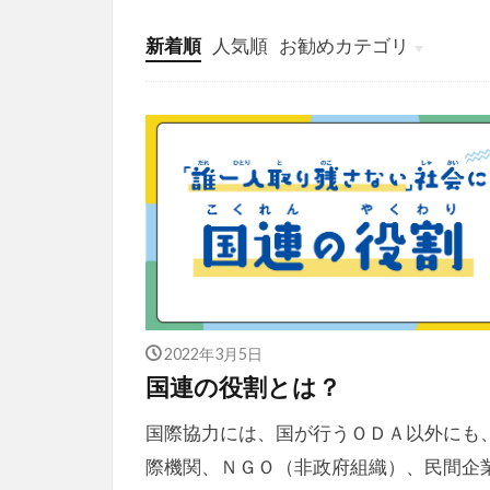
新着順
人気順
お勧めカテゴリ
投稿
学び
マンガ
電子書籍
2022年3月5日
国連の役割とは？
国際協力には、国が行うＯＤＡ以外にも
際機関、ＮＧＯ（非政府組織）、民間企