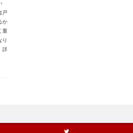
い
は戸
るか
く重
なり
、詳