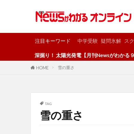
カテゴリー
注目キーワード
中学受験
疑問氷解
スク
深掘り！ 太陽光発電【月刊Newsがわかる９月
雪の重さ
HOME
TAG
雪の重さ