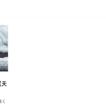
【天
除く