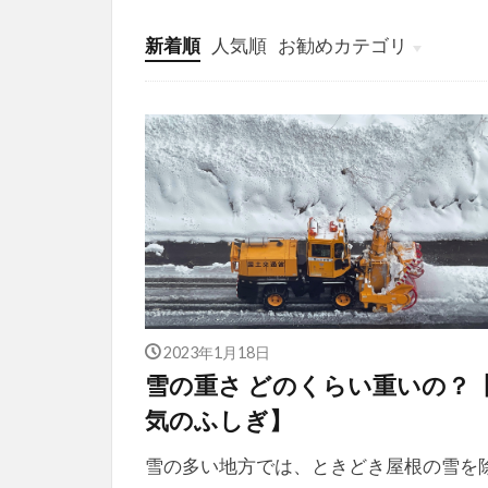
新着順
人気順
お勧めカテゴリ
投稿
学び
マンガ
電子書籍
2023年1月18日
雪の重さ どのくらい重いの？
気のふしぎ】
雪の多い地方では、ときどき屋根の雪を