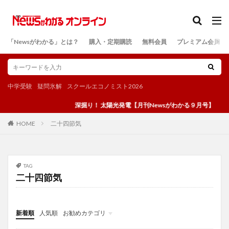
カテゴリー
「Newsがわかる」とは？
購入・定期購読
無料会員
プレミアム会員
検索
中学受験
疑問氷解
スクールエコノミスト2026
深掘り！ 太陽光発電【月刊Newsがわかる９月号】
二十四節気
HOME
TAG
二十四節気
新着順
人気順
お勧めカテゴリ
投稿
学び
マンガ
電子書籍