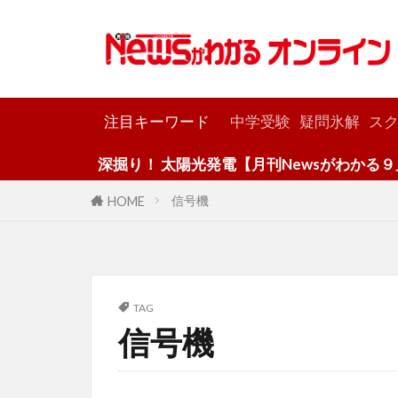
カテゴリー
注目キーワード
中学受験
疑問氷解
スク
深掘り！ 太陽光発電【月刊Newsがわかる９月
信号機
HOME
TAG
信号機