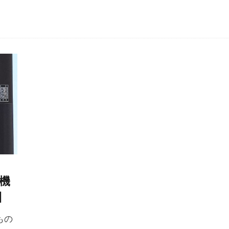
機
】
もの