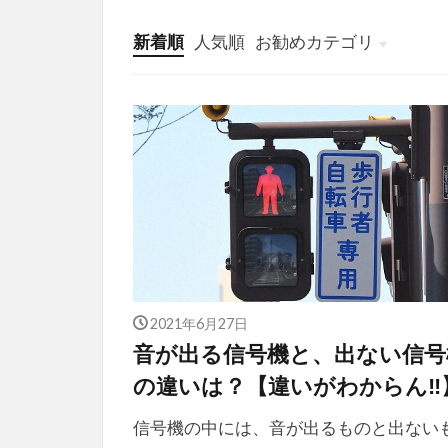
新着順
人気順
お勧めカテゴリ
投稿
学び
マンガ
電子書籍
2021年6月27日
音が出る信号機と、出ない信号
の違いは？【違いがわからん‼
信号機の中には、音が出るものと出ない