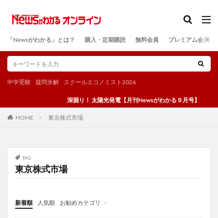
カテゴリー
「Newsがわかる」とは？
購入・定期購読
無料会員
プレミアム会員
検索
中学受験
疑問氷解
スクールエコノミスト2026
深掘り！ 太陽光発電【月刊Newsがわかる９月号】
東京株式市場
HOME
TAG
東京株式市場
新着順
人気順
お勧めカテゴリ
投稿
学び
マンガ
電子書籍