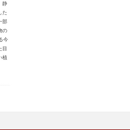
、静
した
一部
物の
る今
た目
い植