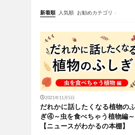
新着順
人気順
お勧めカテゴリ
投稿
学び
マンガ
電子書籍
2021年11月5日
だれかに話したくなる植物の
ぎ④～虫を食べちゃう植物編～
【ニュースがわかるの本棚】