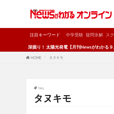
カテゴリー
注目キーワード
中学受験
疑問氷解
スク
深掘り！ 太陽光発電【月刊Newsがわかる９月
タヌキモ
HOME
TAG
タヌキモ