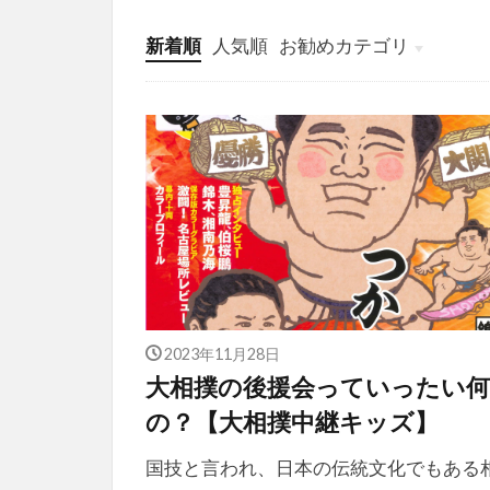
新着順
人気順
お勧めカテゴリ
投稿
学び
マンガ
電子書籍
2023年11月28日
大相撲の後援会っていったい
の？【大相撲中継キッズ】
国技と言われ、日本の伝統文化でもある