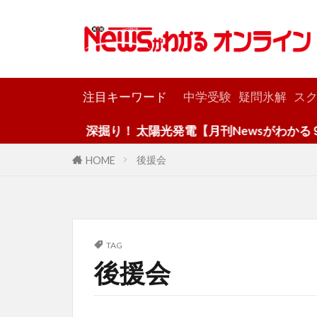
カテゴリー
注目キーワード
中学受験
疑問氷解
スク
深掘り！ 太陽光発電【月刊Newsがわかる９月
後援会
HOME
TAG
後援会