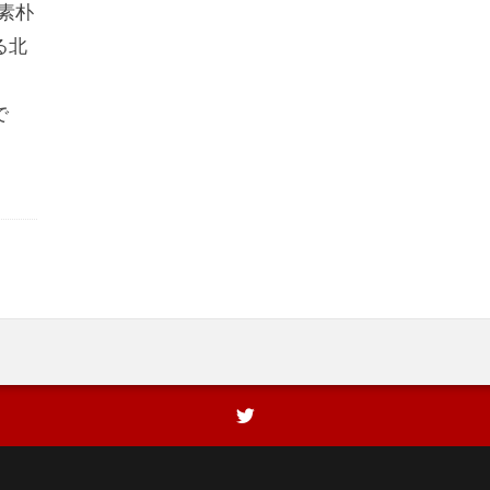
素朴
る北
で