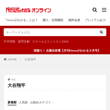
カテゴリー
「Newsがわかる」とは？
購入・定期購読
無料会員
プレミアム会員
検索
中学受験
疑問氷解
スクールエコノミスト2026
深掘り！ 太陽光発電【月刊Newsがわかる９月号】
大谷翔平
HOME
TAG
大谷翔平
新着順
人気順
お勧めカテゴリ
投稿
学び
マンガ
電子書籍