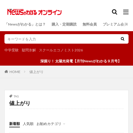
カテゴリー
「Newsがわかる」とは？
購入・定期購読
無料会員
プレミアム会員
検索
中学受験
疑問氷解
スクールエコノミスト2026
深掘り！ 太陽光発電【月刊Newsがわかる９月号】
値上がり
HOME
TAG
値上がり
新着順
人気順
お勧めカテゴリ
投稿
学び
マンガ
電子書籍