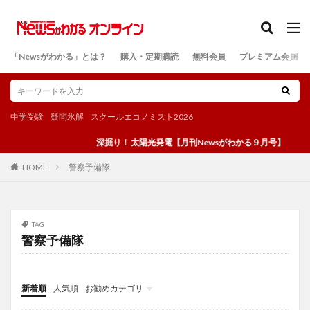
カテゴリー
「Newsがわかる」とは？
購入・定期購読
無料会員
プレミアム会員
検索
中学受験
疑問氷解
スクールエコノミスト2026
深掘り！ 太陽光発電【月刊Newsがわかる９月号】
警察予備隊
HOME
TAG
警察予備隊
新着順
人気順
お勧めカテゴリ
投稿
学び
マンガ
電子書籍