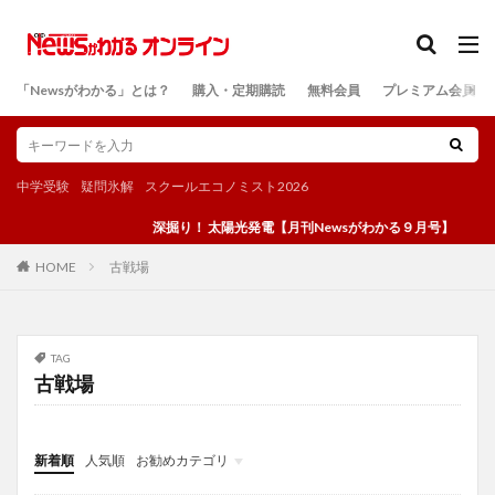
カテゴリー
「Newsがわかる」とは？
購入・定期購読
無料会員
プレミアム会員
検索
中学受験
疑問氷解
スクールエコノミスト2026
深掘り！ 太陽光発電【月刊Newsがわかる９月号】
古戦場
HOME
TAG
古戦場
新着順
人気順
お勧めカテゴリ
投稿
学び
マンガ
電子書籍