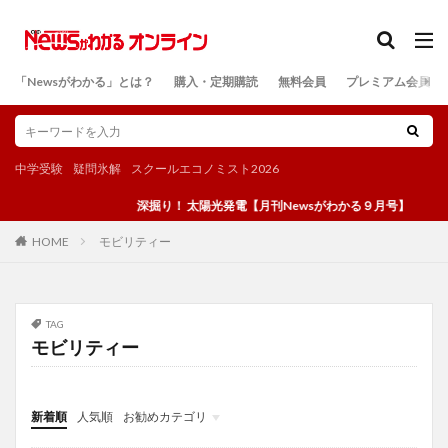
カテゴリー
「Newsがわかる」とは？
購入・定期購読
無料会員
プレミアム会員
検索
中学受験
疑問氷解
スクールエコノミスト2026
深掘り！ 太陽光発電【月刊Newsがわかる９月号】
モビリティー
HOME
TAG
モビリティー
新着順
人気順
お勧めカテゴリ
投稿
学び
マンガ
電子書籍