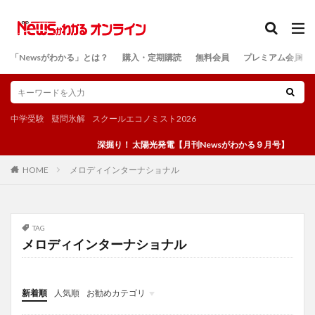
カテゴリー
「Newsがわかる」とは？
購入・定期購読
無料会員
プレミアム会員
検索
中学受験
疑問氷解
スクールエコノミスト2026
深掘り！ 太陽光発電【月刊Newsがわかる９月号】
メロディインターナショナル
HOME
TAG
メロディインターナショナル
新着順
人気順
お勧めカテゴリ
投稿
学び
マンガ
電子書籍