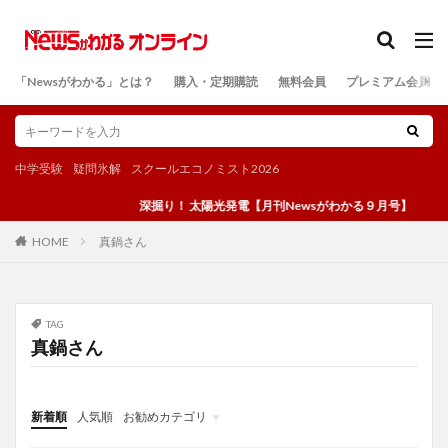
カテゴリー
「Newsがわかる」とは？
購入・定期購読
無料会員
プレミアム会員
検索
中学受験
疑問氷解
スクールエコノミスト2026
深掘り！ 太陽光発電【月刊Newsがわかる９月号】
真鍋さん
HOME
TAG
真鍋さん
新着順
人気順
お勧めカテゴリ
投稿
学び
マンガ
電子書籍