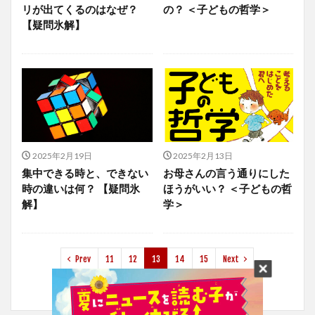
リが出てくるのはなぜ？
の？ ＜子どもの哲学＞
【疑問氷解】
2025年2月19日
2025年2月13日
集中できる時と、できない
お母さんの言う通りにした
時の違いは何？ 【疑問氷
ほうがいい？ ＜子どもの哲
解】
学＞
Prev
11
12
13
14
15
Next