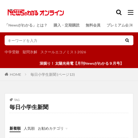
カテゴリー
「Newsがわかる」とは？
購入・定期購読
無料会員
プレミアム会員
検索
中学受験
疑問氷解
スクールエコノミスト2026
深掘り！ 太陽光発電【月刊Newsがわかる９月号】
毎日小学生新聞 (ページ13)
HOME
TAG
毎日小学生新聞
新着順
人気順
お勧めカテゴリ
投稿
学び
マンガ
電子書籍