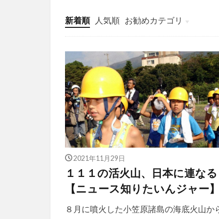
新着順
人気順
お勧めカテゴリ
投稿
学び
マンガ
電子書籍
2021年11月29日
１１１の活火山、日本に連なる
【ニュース知りたいんジャー
８月に噴火した小笠原諸島の海底火山か