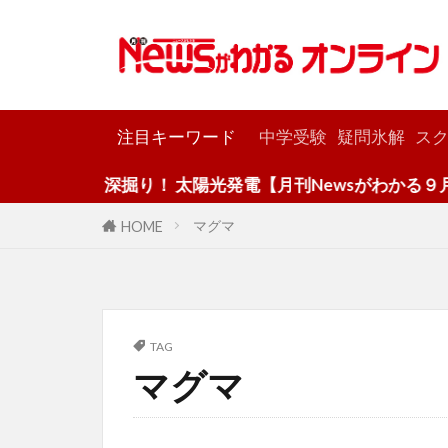
カテゴリー
注目キーワード
中学受験
疑問氷解
スク
深掘り！ 太陽光発電【月刊Newsがわかる９月号
マグマ
HOME
TAG
マグマ