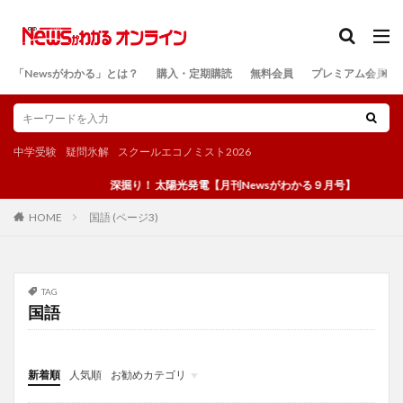
カテゴリー
「Newsがわかる」とは？
購入・定期購読
無料会員
プレミアム会員
検索
中学受験
疑問氷解
スクールエコノミスト2026
深掘り！ 太陽光発電【月刊Newsがわかる９月号】
国語 (ページ3)
HOME
TAG
国語
新着順
人気順
お勧めカテゴリ
投稿
学び
マンガ
電子書籍