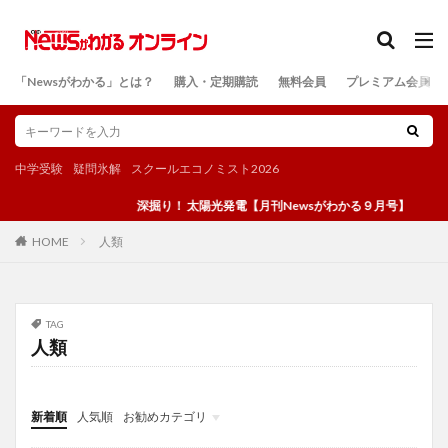
カテゴリー
「Newsがわかる」とは？
購入・定期購読
無料会員
プレミアム会員
検索
中学受験
疑問氷解
スクールエコノミスト2026
深掘り！ 太陽光発電【月刊Newsがわかる９月号】
人類
HOME
TAG
人類
新着順
人気順
お勧めカテゴリ
投稿
学び
マンガ
電子書籍