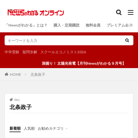
カテゴリー
「Newsがわかる」とは？
購入・定期購読
無料会員
プレミアム会員
検索
中学受験
疑問氷解
スクールエコノミスト2026
深掘り！ 太陽光発電【月刊Newsがわかる９月号】
北条政子
HOME
TAG
北条政子
新着順
人気順
お勧めカテゴリ
投稿
学び
マンガ
電子書籍