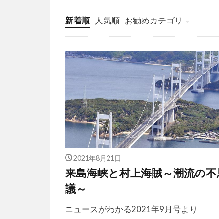
新着順
人気順
お勧めカテゴリ
投稿
学び
マンガ
電子書籍
2021年8月21日
来島海峡と村上海賊～潮流の不
議～
ニュースがわかる2021年9月号より