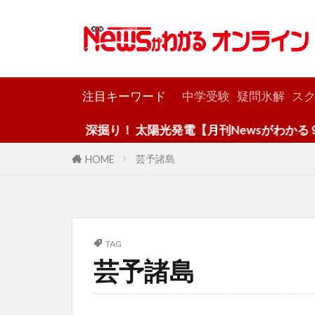
カテゴリー
注目キーワード
中学受験
疑問氷解
スク
深掘り！ 太陽光発電【月刊Newsがわかる９
芸予諸島
HOME
TAG
芸予諸島