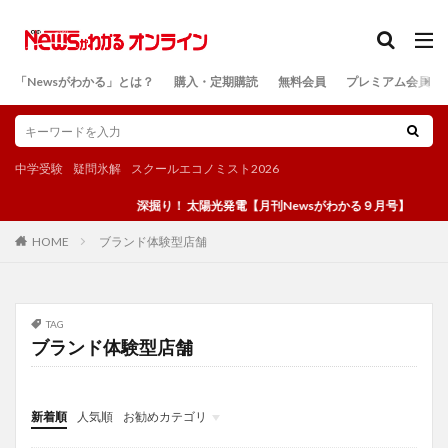
カテゴリー
「Newsがわかる」とは？
購入・定期購読
無料会員
プレミアム会員
検索
中学受験
疑問氷解
スクールエコノミスト2026
深掘り！ 太陽光発電【月刊Newsがわかる９月号】
ブランド体験型店舗
HOME
TAG
ブランド体験型店舗
新着順
人気順
お勧めカテゴリ
投稿
学び
マンガ
電子書籍